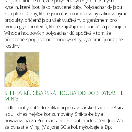
tak jako dlouhé řetězce polynenasycených mastných
kyselin, které jsou jako nasycené tuky. Polysacharidy jsou
komplexní živiny, které jsou často omezovány rafinovanými
produkty, přičemž jsou však využívány organizmem pro
tvorbu glykoproteinů, které zajišťují mezibuněčná propojení.
Výhoda houbových polysacharidů spočívá v tom, že
přirozeně spojují volné aminokyseliny, významněji než jiné
rostliny.
SHII-TA-KÉ, CÍSAŘSKÁ HOUBA OD DOB DYNASTIE
MING
Jedlé houby patří do základní potravinářské tradice v Asii a
jsou I dnes nejvíce konzumovány. Shii-ta-ke byla
považována za Premianta mezi houbami lékařem Juei Wu
za dynastie Ming. (Viz Jong SC a kol, mykologie a Dpt