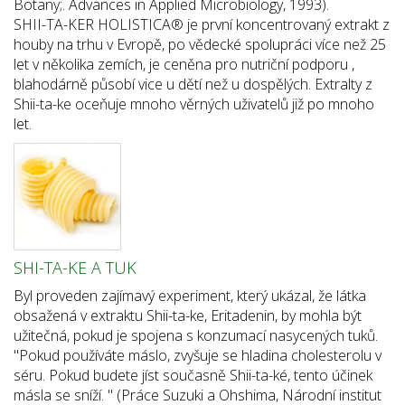
Botany;. Advances in Applied Microbiology, 1993).
SHII-TA-KER HOLISTICA® je první koncentrovaný extrakt z
houby na trhu v Evropě, po vědecké spolupráci více než 25
let v několika zemích, je ceněna pro nutriční podporu ,
blahodárně působí vice u dětí než u dospělých. Extralty z
Shii-ta-ke oceňuje mnoho věrných uživatelů již po mnoho
let.
SHI-TA-KE A TUK
Byl proveden zajímavý experiment, který ukázal, že látka
obsažená v extraktu Shii-ta-ke, Eritadenin, by mohla být
užitečná, pokud je spojena s konzumací nasycených tuků.
"Pokud používáte máslo, zvyšuje se hladina cholesterolu v
séru. Pokud budete jíst současně Shii-ta-ké, tento účinek
másla se sníží. " (Práce Suzuki a Ohshima, Národní institut