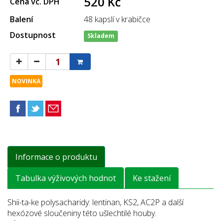
520 Kč
Cena vč. DPH
Balení
48 kapslí v krabičce
Dostupnost
Skladem
NOVINKA
Informace o produktu
Tabulka výživových hodnot
Ke stažení
Shii-ta-ke polysacharidy: lentinan, KS2, AC2P a další
hexózové sloučeniny této ušlechtilé houby.