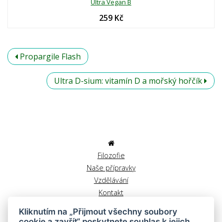
Ultra Vegan B
259 Kč
Propargile Flash
Ultra D-sium: vitamín D a mořský hořčík
Filozofie
Naše přípravky
Vzdělávání
Kontakt
Obchodní podmínky
Kliknutím na „Přijmout všechny soubory
Reklamační řád
cookie a zavřít“ poskytnete souhlas k jejich