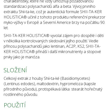
charakteristiky, které ne vždy umožňují požadovanou
standardizaci polysacharidů alfa a beta. Vývoj prvního
extraktu Shii-ta-ke, což je autentická formule SHII-TA-KER
HOLISTICA® učinil z tohoto produktu referenční prekurzor
myko-výživy v Evropě a Severní Americe brzy na počátku 90.
let.
SHII-TA-KER HOLISTICA® vyvolal zájem pro dospělé i děti
v několika kontrolovaných sledování jejího použití. Vedle
přínosu polysacharidů jako lentinan, AC2P, KS2, SHII-TA-
KER HOLISTICA® přináší i další mikronutrienty a stopové
prvky jako je manóza.
SLOŽENÍ
Celkový extrak z houby Shii-ta-ké (Basidiomycetes)
(Lentinus edodes), maltodextrin, hypromeloza (kapsle
přírodního původu), protispékavá látka: stearát hořečnatý
rostlinného původu.
POUŽITÍ