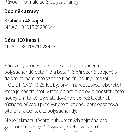
Původní formule se 3 polysacharidy.
Doplněk stravy
Krabička 48 kapslí
N° ACL 3401565298944
Dóza 100 kapslí
N° ACL 3401571028443
Přirozený proces celkové extrakce a koncentrace
polysacharidů beta 1-3 a beta 1-6 přirozeně spojený s
dalšími živinami této vzácné tradiční houby umožnil
HOLISTICA®, již 25 let, být první francouzskou laboratoří,
která je specialistou v této oblasti a objevila podstatu této
houby Shii-ta-ké. Bylo studováno více než tucet hub
různého původu před výběrem kmene, který obsahoval
tyto charakteristické polysacharidy.
Několik kmenů těchto hub, určených zejména pro
gastronomické využití, vykazuje velmi variabilní