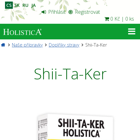
CS
SK
RU
JA
Přihlásit
Registrovat
0 Kč
|
0 ks
Naše přípravky
Doplňky stravy
Shii-Ta-Ker
Shii-Ta-Ker