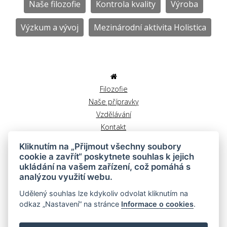
Naše filozofie
Kontrola kvality
Výroba
Výzkum a vývoj
Mezinárodní aktivita Holistica
Filozofie
Naše přípravky
Vzdělávání
Kontakt
Obchodní podmínky
Kliknutím na „Přijmout všechny soubory
Reklamační řád
cookie a zavřít“ poskytnete souhlas k jejich
Zrušit objednávku
ukládání na vašem zařízení, což pomáhá s
analýzou využití webu.
GDPR
Udělený souhlas lze kdykoliv odvolat kliknutím na
odkaz „Nastavení“ na stránce
Informace o cookies
.