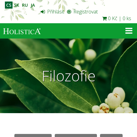
CS
SK
RU
JA
Přihlásit
Registrovat
0 Kč
|
0 ks
Filozofie