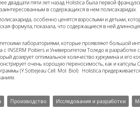
ее двадцати пяти лет назад Holistica была первой француз
 заинтересованным в содержащихся в нем полисахаридах.
 полисахарида, особенно ценятся взрослыми и детьми, кот
ская формула, показала, что содержащиеся в ней длинноц
рситетскими лабораториями, которые проявляют большой и
ала с INSERM Poitiers и Университетом Толедо в разработке
оторый дозирует оптимальное количество куркумина и его ко
монстрирует очень хорошую переносимость, как и капсулы 
аммы (Y.Sottejeau Cell. Mol. Biol). Holistica придерживает
аниях.
а
Производство
Исследования и разработки
М