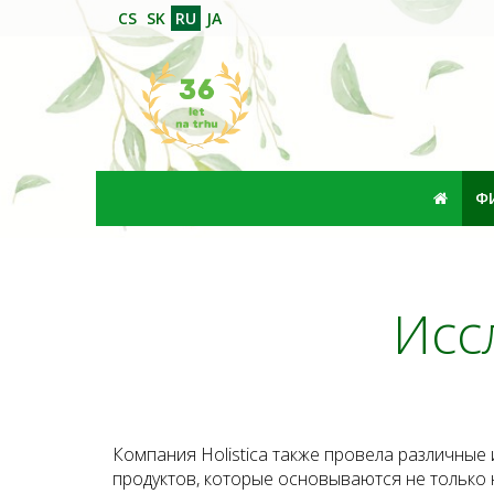
CS
SK
RU
JA
Ф
Исс
Компания Holistica также провела различны
продуктов, которые основываются не только 