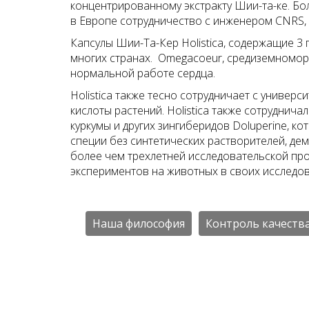
концентрированному экстракту Шии-та-ке. Бол
в Европе сотрудничество с инженером CNRS,
Капсулы Шии-Та-Кер Holistica, содержащие 3
многих странах. Omegacoeur, средиземномор
нормальной работе сердца.
Holistica также тесно сотрудничает с униве
кислоты растений. Holistica также сотруднич
куркумы и других зингиберидов Doluperine, к
специи без синтетических растворителей, де
более чем трехлетней исследовательской прогр
экспериментов на животных в своих исследов
Наша философия
Контроль качеств