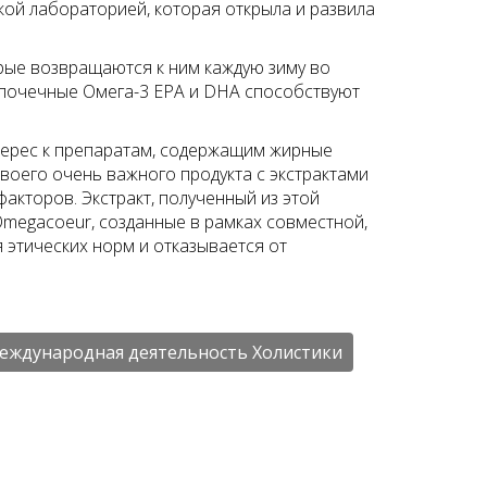
ской лабораторией, которая открыла и развила
орые возвращаются к ним каждую зиму во
епочечные Омега-3 EPA и DHA способствуют
нтерес к препаратам, содержащим жирные
 своего очень важного продукта с экстрактами
факторов. Экстракт, полученный из этой
Omegacoeur, созданные в рамках совместной,
ся этических норм и отказывается от
еждународная деятельность Холистики